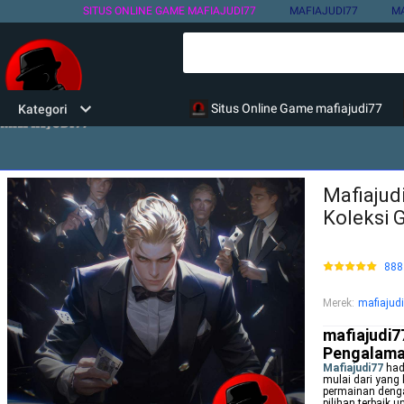
SITUS ONLINE GAME MAFIAJUDI77
MAFIAJUDI77
MA
Situs Online Game mafiajudi77
Kategori
Mafiajud
Koleksi
888
Merek
:
mafiajudi
mafiajudi7
Pengalama
Mafiajudi77
had
mulai dari yang
permainan denga
pilihan terbaik 