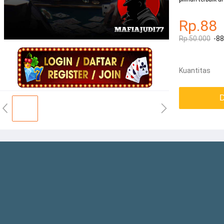
Rp.88
Rp.50.000
-8
Kuantitas
D